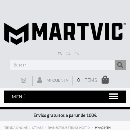
ES
CA
EN
0
ITEMS
MI CUENTA
MENÚ
Envíos gratuitos a partir de 100€
TIENDA ONLINE
STRASS
RHINESTONE STRASS HOTFIX
HYACINTH