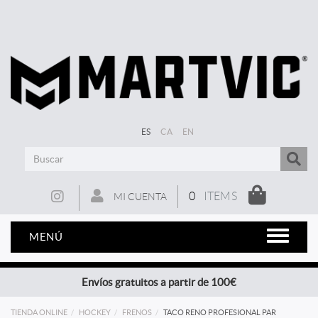
ES
CA
EN
0
ITEMS
MI CUENTA
MENÚ
Envíos gratuitos a partir de 100€
TIENDA ONLINE
HOCKEY
FRENOS
TACO RENO PROFESIONAL PAR