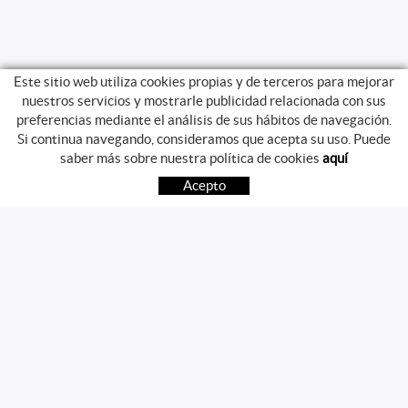
Este sitio web utiliza cookies propias y de terceros para mejorar
nuestros servicios y mostrarle publicidad relacionada con sus
preferencias mediante el análisis de sus hábitos de navegación.
Si continua navegando, consideramos que acepta su uso. Puede
GUIA DE COMPRA
saber más sobre nuestra política de cookies
aquí
COMO COMPRAR
Acepto
PREGUNTAS FRECUENTES
PAGO
ENVÍO
CAMBIOS Y DEVOLUCIONES
SÍGUENOS