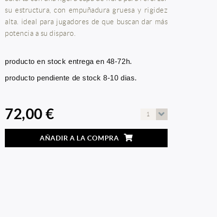
su estructura, con empuñadura gruesa y rigidez
alta. ideal para jugadores de que buscan dar más
potencia a su disparo.
producto en stock entrega en 48-72h.
producto pendiente de stock 8-10 dias.
72,00 €
1
AÑADIR A LA COMPRA