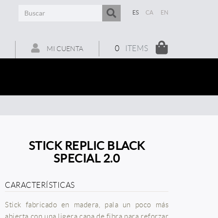
ES
CA
EN
0
ITEMS
MI CUENTA
STICK REPLIC BLACK
SPECIAL 2.0
CARACTERÍSTICAS
Stick fabricado en madera, pala un poco más
abierta con una ligera capa de fibra para reforzar