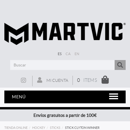
ES
CA
EN
0
ITEMS
MI CUENTA
MENÚ
Envíos gratuitos a partir de 100€
TIENDA ONLINE
HOCKEY
STICKS
STICK CLYTON WINNER