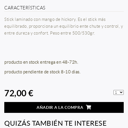
CARACTERÍSTICAS
Stick laminado con mango de hickory. Es el stick más
equilibrado, proporciona un equilibrio ente chute y control, y
entre dureza y confort. Peso entre 500/530gr.
producto en stock entrega en 48-72h.
producto pendiente de stock 8-10 dias.
72,00 €
AÑADIR A LA COMPRA
QUIZÁS TAMBIÉN TE INTERESE