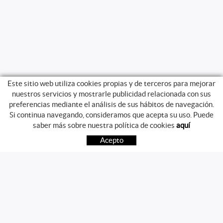
Este sitio web utiliza cookies propias y de terceros para mejorar
nuestros servicios y mostrarle publicidad relacionada con sus
preferencias mediante el análisis de sus hábitos de navegación.
Si continua navegando, consideramos que acepta su uso. Puede
GUIA DE COMPRA
saber más sobre nuestra política de cookies
aquí
COMO COMPRAR
Acepto
PREGUNTAS FRECUENTES
PAGO
ENVÍO
CAMBIOS Y DEVOLUCIONES
SÍGUENOS