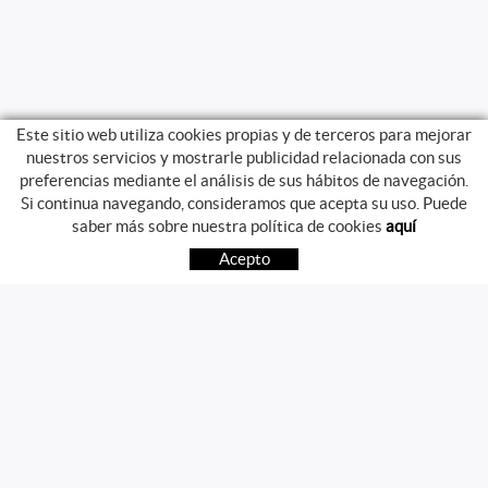
Este sitio web utiliza cookies propias y de terceros para mejorar
nuestros servicios y mostrarle publicidad relacionada con sus
preferencias mediante el análisis de sus hábitos de navegación.
Si continua navegando, consideramos que acepta su uso. Puede
GUIA DE COMPRA
saber más sobre nuestra política de cookies
aquí
COMO COMPRAR
Acepto
PREGUNTAS FRECUENTES
PAGO
ENVÍO
CAMBIOS Y DEVOLUCIONES
SÍGUENOS