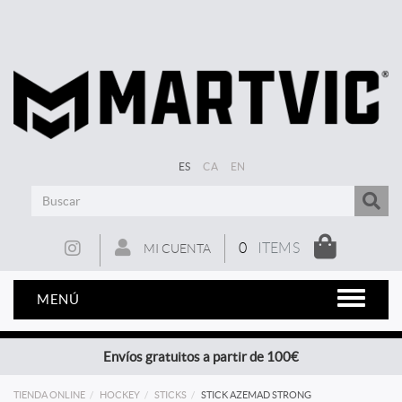
ES
CA
EN
0
ITEMS
MI CUENTA
MENÚ
Envíos gratuitos a partir de 100€
TIENDA ONLINE
HOCKEY
STICKS
STICK AZEMAD STRONG