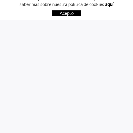
saber más sobre nuestra política de cookies
aquí
COMO COMPRAR
Acepto
PREGUNTAS FRECUENTES
PAGO
ENVÍO
CAMBIOS Y DEVOLUCIONES
SÍGUENOS
CONTACTO
Av. Girona, 41
17800 OLOT (Girona)
telf.:972271952 mov.:696785468
info@martvic.com