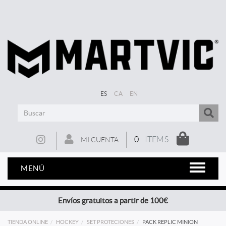
ES
CA
EN
0
ITEMS
MI CUENTA
MENÚ
Envíos gratuitos a partir de 100€
TIENDA ONLINE
HOCKEY
SET PROTECIONES
PACK REPLIC MINION