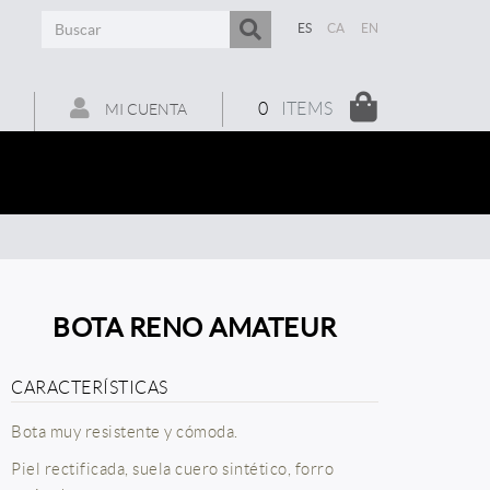
ES
CA
EN
0
ITEMS
MI CUENTA
BOTA RENO AMATEUR
CARACTERÍSTICAS
Bota muy resistente y cómoda.
Piel rectificada, suela cuero sintético, forro