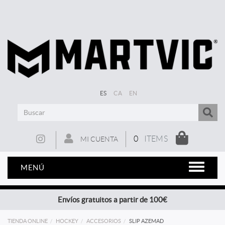
ES
CA
EN
0
ITEMS
MI CUENTA
MENÚ
Envíos gratuitos a partir de 100€
TIENDA ONLINE
HOCKEY
ACCESORIOS
SLIP AZEMAD