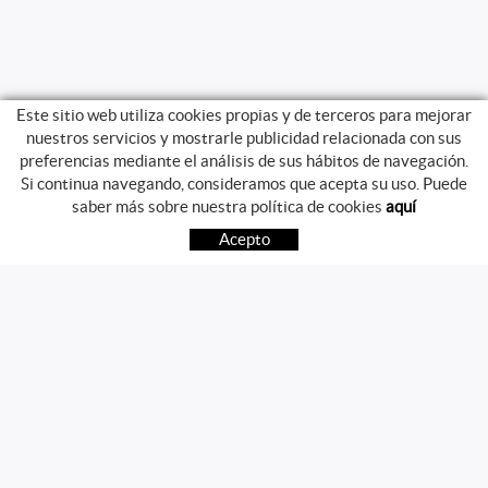
Este sitio web utiliza cookies propias y de terceros para mejorar
nuestros servicios y mostrarle publicidad relacionada con sus
preferencias mediante el análisis de sus hábitos de navegación.
Si continua navegando, consideramos que acepta su uso. Puede
GUIA DE COMPRA
saber más sobre nuestra política de cookies
aquí
COMO COMPRAR
Acepto
PREGUNTAS FRECUENTES
PAGO
ENVÍO
CAMBIOS Y DEVOLUCIONES
SÍGUENOS