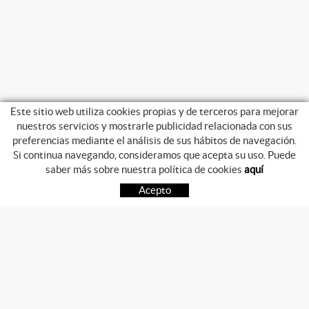
Este sitio web utiliza cookies propias y de terceros para mejorar
nuestros servicios y mostrarle publicidad relacionada con sus
preferencias mediante el análisis de sus hábitos de navegación.
Si continua navegando, consideramos que acepta su uso. Puede
GUIA DE COMPRA
saber más sobre nuestra política de cookies
aquí
COMO COMPRAR
Acepto
PREGUNTAS FRECUENTES
PAGO
ENVÍO
CAMBIOS Y DEVOLUCIONES
SÍGUENOS