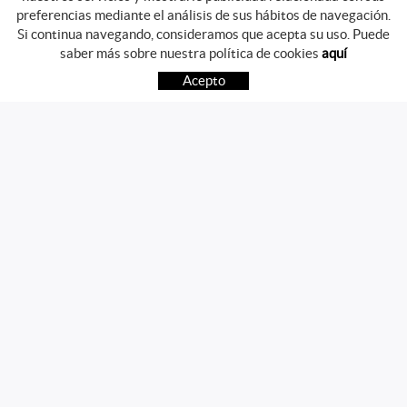
preferencias mediante el análisis de sus hábitos de navegación.
Si continua navegando, consideramos que acepta su uso. Puede
GUIA DE COMPRA
saber más sobre nuestra política de cookies
aquí
COMO COMPRAR
Acepto
PREGUNTAS FRECUENTES
PAGO
ENVÍO
CAMBIOS Y DEVOLUCIONES
SÍGUENOS
CONTACTO
Av. Girona, 41
17800 OLOT (Girona)
telf.:972271952 mov.:696785468