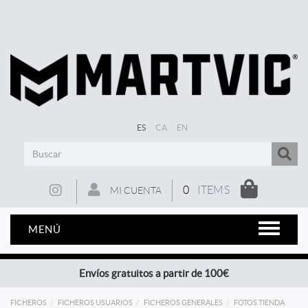
ES
CA
EN
0
ITEMS
MI CUENTA
MENÚ
Envíos gratuitos a partir de 100€
FICHEROS
FICHEROS USUARIOS
FICHEROS GENERALES
FOTOS TIENDA