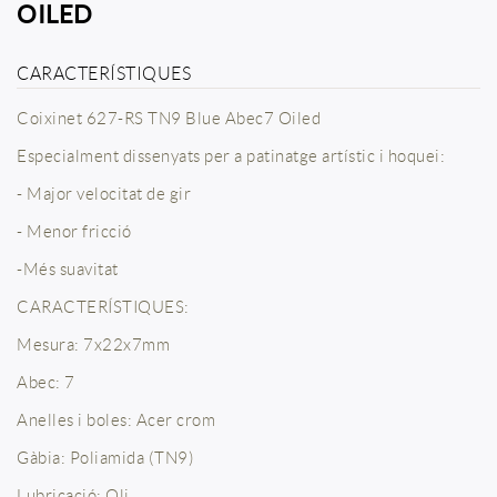
OILED
CARACTERÍSTIQUES
Coixinet 627-RS TN9 Blue Abec7 Oiled
Especialment dissenyats per a patinatge artístic i hoquei:
- Major velocitat de gir
- Menor fricció
-Més suavitat
CARACTERÍSTIQUES:
Mesura: 7x22x7mm
Abec: 7
Anelles i boles: Acer crom
Gàbia: Poliamida (TN9)
Lubricació: Oli