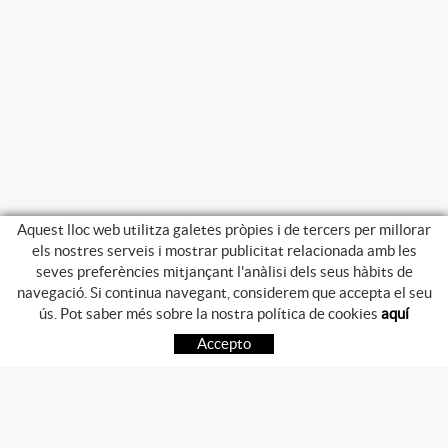
Aquest lloc web utilitza galetes pròpies i de tercers per millorar
els nostres serveis i mostrar publicitat relacionada amb les
seves preferències mitjançant l'anàlisi dels seus hàbits de
navegació. Si continua navegant, considerem que accepta el seu
GUIA DE COMPRA
ús. Pot saber més sobre la nostra política de cookies
aquí
COM COMPRAR
Accepto
PREGUNTES FREQÜENTS
PAGAMENT
ENVIAMENT
CANVIS I DEVOLUCIONS