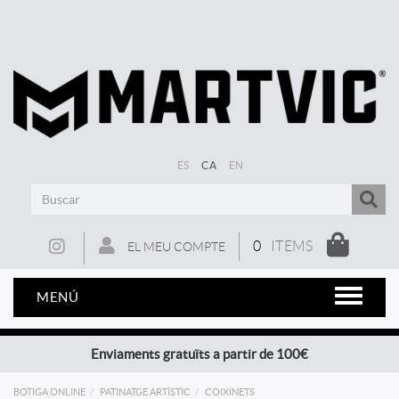
ES
CA
EN
0
ITEMS
EL MEU COMPTE
MENÚ
Enviaments gratuïts a partir de 100€
BOTIGA ONLINE
PATINATGE ARTÍSTIC
COIXINETS