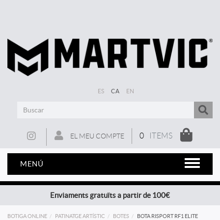
ES
CA
EN
0
ITEMS
EL MEU COMPTE
MENÚ
Enviaments gratuïts a partir de 100€
BOTIGA ONLINE
PATINATGE ARTÍSTIC
BOTES
BOTA RISPORT RF1 ELITE