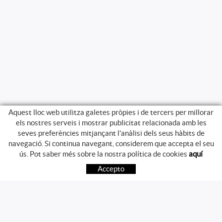
Aquest lloc web utilitza galetes pròpies i de tercers per millorar
els nostres serveis i mostrar publicitat relacionada amb les
seves preferències mitjançant l'anàlisi dels seus hàbits de
navegació. Si continua navegant, considerem que accepta el seu
GUIA DE COMPRA
ús. Pot saber més sobre la nostra política de cookies
aquí
COM COMPRAR
Accepto
PREGUNTES FREQÜENTS
PAGAMENT
ENVIAMENT
CANVIS I DEVOLUCIONS