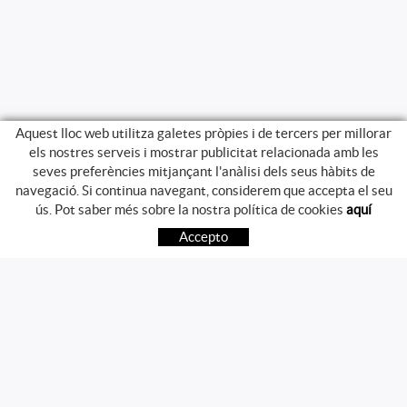
Aquest lloc web utilitza galetes pròpies i de tercers per millorar
els nostres serveis i mostrar publicitat relacionada amb les
seves preferències mitjançant l'anàlisi dels seus hàbits de
navegació. Si continua navegant, considerem que accepta el seu
GUIA DE COMPRA
ús. Pot saber més sobre la nostra política de cookies
aquí
COM COMPRAR
Accepto
PREGUNTES FREQÜENTS
PAGAMENT
ENVIAMENT
CANVIS I DEVOLUCIONS
SEGUEIX-NOS