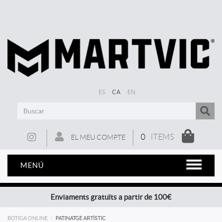
ES
CA
EN
0
ITEMS
EL MEU COMPTE
MENÚ
Enviaments gratuïts a partir de 100€
BOTIGA ONLINE
PATINATGE ARTÍSTIC