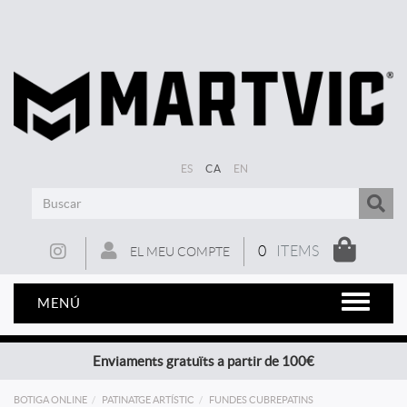
ES
CA
EN
0
ITEMS
EL MEU COMPTE
MENÚ
Enviaments gratuïts a partir de 100€
BOTIGA ONLINE
PATINATGE ARTÍSTIC
FUNDES CUBREPATINS