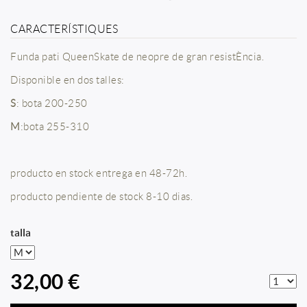
CARACTERÍSTIQUES
Funda pati QueenSkate de neopre de gran resistÈncia.
Disponible en dos talles:
S
: bota 200-250
M
:bota 255-310
producto en stock entrega en 48-72h.
producto pendiente de stock 8-10 dias.
talla
32,00 €