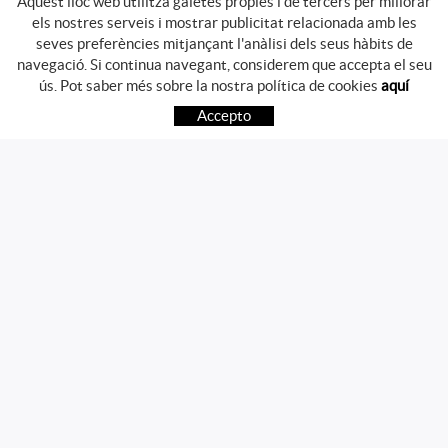
Aquest lloc web utilitza galetes pròpies i de tercers per millorar
els nostres serveis i mostrar publicitat relacionada amb les
seves preferències mitjançant l'anàlisi dels seus hàbits de
navegació. Si continua navegant, considerem que accepta el seu
GUIA DE COMPRA
ús. Pot saber més sobre la nostra política de cookies
aquí
COM COMPRAR
Accepto
PREGUNTES FREQÜENTS
PAGAMENT
ENVIAMENT
CANVIS I DEVOLUCIONS
SEGUEIX-NOS
CONTACTE
Av. Girona, 41
17800 OLOT (Girona)