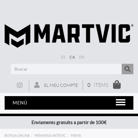
ES
CA
EN
0
ITEMS
EL MEU COMPTE
MENÚ
Enviaments gratuïts a partir de 100€
BOTIGA ONLINE
PATINATGE ARTÍSTIC
FRENS