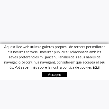
Aquest lloc web utilitza galetes pròpies i de tercers per millorar
els nostres serveis i mostrar publicitat relacionada amb les
seves preferències mitjançant l'anàlisi dels seus hàbits de
navegació. Si continua navegant, considerem que accepta el seu
GUIA DE COMPRA
ús. Pot saber més sobre la nostra política de cookies
aquí
COM COMPRAR
Accepto
PREGUNTES FREQÜENTS
PAGAMENT
ENVIAMENT
CANVIS I DEVOLUCIONS
SEGUEIX-NOS