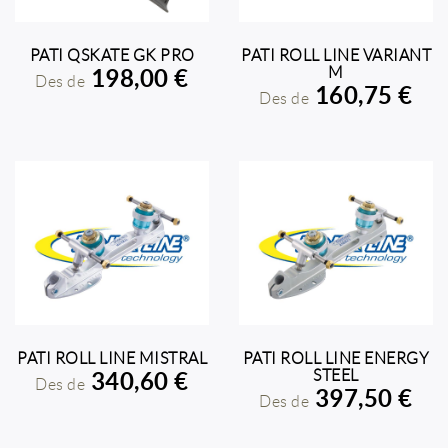
PATI QSKATE GK PRO
PATI ROLL LINE VARIANT
M
198,00 €
AFEGIR A LA COMPRA
AFEGIR A LA COMPRA
Des de
160,75 €
Des de
PATI ROLL LINE MISTRAL
PATI ROLL LINE ENERGY
STEEL
340,60 €
AFEGIR A LA COMPRA
AFEGIR A LA COMPRA
Des de
397,50 €
Des de