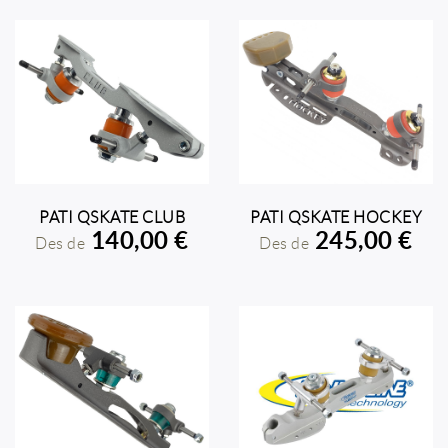
PATI QSKATE CLUB
PATI QSKATE HOCKEY
140,00 €
245,00 €
AFEGIR A LA COMPRA
AFEGIR A LA COMPRA
Des de
Des de