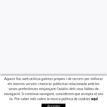
Aquest lloc web utilitza galetes pròpies i de tercers per millorar
els nostres serveis i mostrar publicitat relacionada amb les
seves preferències mitjançant l'anàlisi dels seus hàbits de
navegació. Si continua navegant, considerem que accepta el seu
GUIA DE COMPRA
ús. Pot saber més sobre la nostra política de cookies
aquí
COM COMPRAR
Accepto