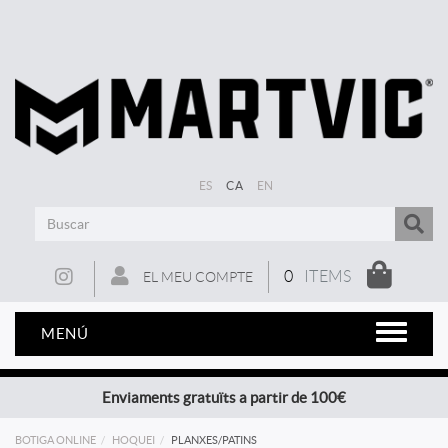
ES
CA
EN
0
ITEMS
EL MEU COMPTE
MENÚ
Enviaments gratuïts a partir de 100€
BOTIGA ONLINE
HOQUEI
PLANXES/PATINS