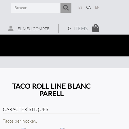
ES
CA
EN
0
ITEMS
EL MEU COMPTE
TACO ROLL LINE BLANC
PARELL
CARACTERÍSTIQUES
Tacos per hockey.