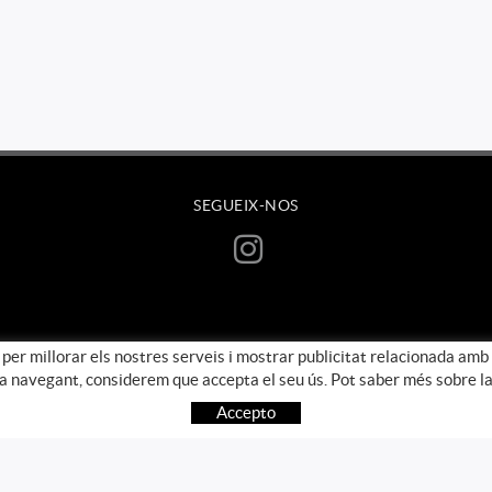
SEGUEIX-NOS
 per millorar els nostres serveis i mostrar publicitat relacionada amb
ua navegant, considerem que accepta el seu ús. Pot saber més sobre la
Accepto
POLÍTICA DE COOKIES
AVÍS LEGAL
CONDICIONS D'ÚS
VICTOR ESPASA MARTI NIF 43630097V