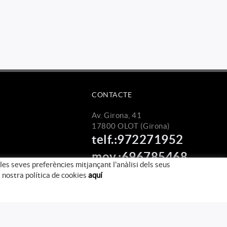
CONTACTE
Av. Girona, 41
17800 OLOT (Girona)
telf.:972271952
mov.:696785468
 les seves preferències mitjançant l'anàlisi dels seus
info@martvic.com
 nostra política de cookies
aquí
Distribuït per:
MICROLÒGIC, SLU