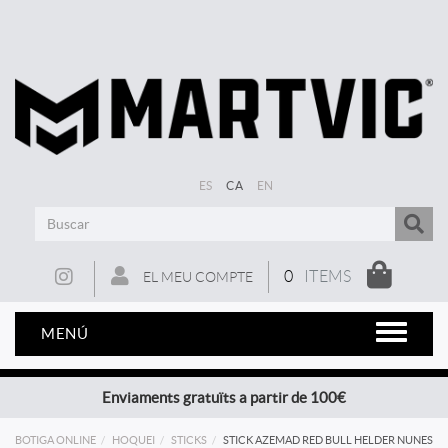
ES
CA
EN
0
ITEMS
EL MEU COMPTE
MENÚ
Enviaments gratuïts a partir de 100€
BOTIGA ONLINE
HOQUEI
STICKS
STICK AZEMAD RED BULL HELDER NUNES