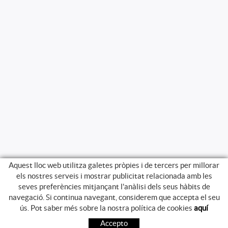
Aquest lloc web utilitza galetes pròpies i de tercers per millorar
els nostres serveis i mostrar publicitat relacionada amb les
seves preferències mitjançant l'anàlisi dels seus hàbits de
navegació. Si continua navegant, considerem que accepta el seu
GUIA DE COMPRA
ús. Pot saber més sobre la nostra política de cookies
aquí
COM COMPRAR
Accepto
PREGUNTES FREQÜENTS