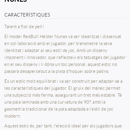
CARACTERÍSTIQUES
Talent a flor de pell!
El model RedBull Hélder Nunes va ser idealitzat i dissenyat
en col·laboració amb el jugador, per transmetre la seva
identitat i adaptar al seu estil de joc. Amb un disseny
imponent i innovador, que reflecteix els tatuatges del jugador
en el seu disseny i li dóna un toc personal, aquest estic no
passarà desapercebut a la pista d'hoquei sobre patins.
És un estic molt equilibrat i va ser construït per adaptar-se a
les característiques del jugador. El gruix del mànec permet
una subjecció més ferma, assegurant un tret més estable. Té
una pala laminada amb una curvatura de 90º, amb la
geometria tradicional de la pala adaptada a l'estil de joc
modern.
Aquest estic és, per tant, l'elecció ideal per als jugadors que